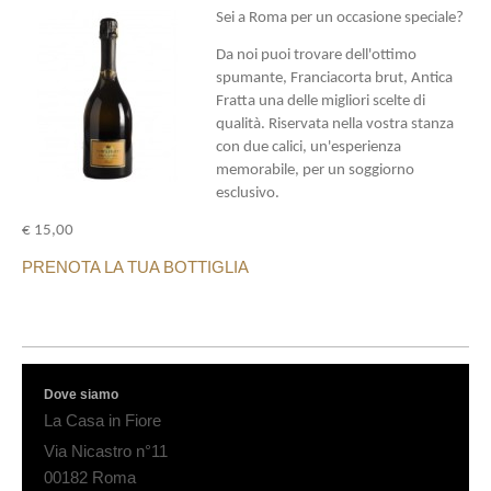
Sei a Roma per un occasione speciale?
Da noi puoi trovare dell'ottimo
s
pumante, Franciacorta brut, Antica
Fratta una delle migliori scelte di
qualità. Riservata nella vostra stanza
con due calici, un'esperienza
memorabile, per un soggiorno
esclusivo.
€ 15,00
PRENOTA LA TUA BOTTIGLIA
Dove siamo
La Casa in Fiore
Via Nicastro n°
11
00182
Roma